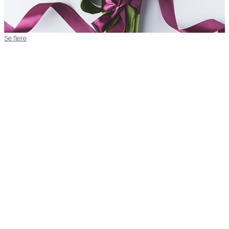
Se flere
Kære Mette/aarstidens blomster
Jeg vil blot sige af hjertet tak for
den
pragtfulde bårebuket I kreerede i fredags
vedrørende min ordre xxx sept 2024 og
for den ekstraordinære service. Det
betyder alverden.
Mange hilsner
Signe
Mette laver Danmarks
flotteste
blomsteranretninger,
uanset anledningen.
Priserne er altid meget
overkommelige, og så er