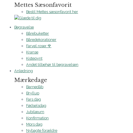
Mettes Sæsonfavorit
Bestil Mettes sæsonfavorit her
Begravelse
Bårebuketter
Båredekorationer
Farvel roser 🌹
Kranse
Kistepynt
Andet tilbehør til begravelsen
Anledning
Mærkedage
Barnedåb
Bryllup
Fars dag
Fødselsdag
Jubilæum
Konfirmation
Mors dag
Nybagte forældre