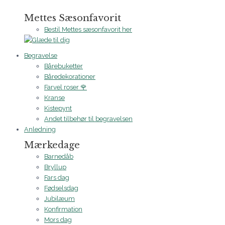
Mettes Sæsonfavorit
Bestil Mettes sæsonfavorit her
Begravelse
Bårebuketter
Båredekorationer
Farvel roser 🌹
Kranse
Kistepynt
Andet tilbehør til begravelsen
Anledning
Mærkedage
Barnedåb
Bryllup
Fars dag
Fødselsdag
Jubilæum
Konfirmation
Mors dag