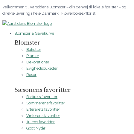
Gå
Velkommen til Aarstidens Blomster – din genvej til lokale florister – og
til
direkte levering i hele Danmark i Flowerboxes/florist.
indholdet
Blomster & Gavekurve
Blomster
Buketter
Planter
Dekorationer
Evighedsbuketter
Roser
Sæsonens favoritter
Forårets favoritter
Sommerens favoritter
Efterårets favoritter
Vinterens favoritter
Julens favoritter
Godt Nytår