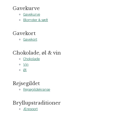
Gavekurve
Gavekurve
Blomster & sødt
Gavekort
Gavekort
Chokolade, øl & vin
Chokolade
Vin
Øl
Rejsegildet
Rejsegildekranse
Bryllupstraditioner
Æresport