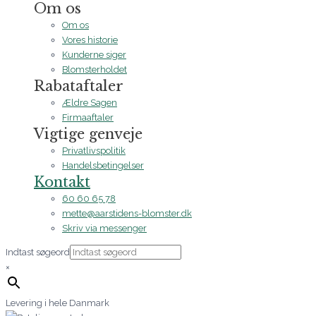
Om os
Om os
Vores historie
Kunderne siger
Blomsterholdet
Rabataftaler
Ældre Sagen
Firmaaftaler
Vigtige genveje
Privatlivspolitik
Handelsbetingelser
Kontakt
60 60 65 78
mette@aarstidens-blomster.dk
Skriv via messenger
Indtast søgeord
×
Levering i hele Danmark