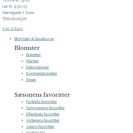
Tirs-fre kl.: 9-16
Lør kl. 9.30-13
Nørregade 7, tune
Tlf60606578
0
kr.
0
Kurv
Blomster & Gavekurve
Blomster
Buketter
Planter
Dekorationer
Evighedsbuketter
Roser
Sæsonens favoritter
Forårets favoritter
Sommerens favoritter
Efterårets favoritter
Vinterens favoritter
Julens favoritter
Godt Nytår