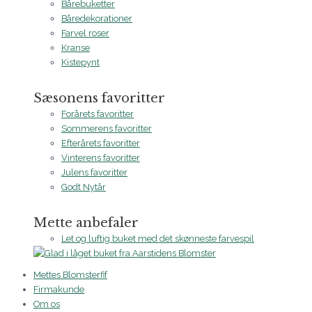
Bårebuketter
Båredekorationer
Farvel roser
Kranse
Kistepynt
Sæsonens favoritter
Forårets favoritter
Sommerens favoritter
Efterårets favoritter
Vinterens favoritter
Julens favoritter
Godt Nytår
Mette anbefaler
Let og luftig buket med det skønneste farvespil
Mettes Blomsterfif
Firmakunde
Om os