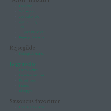
"Fordi" Buketter
Bare fordi
Go' bedring
Jeg elsker dig
Opmuntring
Tak
Tillykke blomster
Rejsegildekranse
Rejsegilde
Rejsegildekranse
Begravelse
Bårebuketter
Båredekorationer
Farvel roser
Kranse
Kistepynt
Sæsonens favoritter
Forårets favoritter