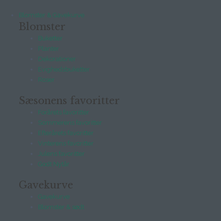
Blomster & Gavekurve
Blomster
Buketter
Planter
Dekorationer
Evighedsbuketter
Roser
Sæsonens favoritter
Forårets favoritter
Sommerens favoritter
Efterårets favoritter
Vinterens favoritter
Julens favoritter
Godt Nytår
Gavekurve
Gavekurve
Blomster & sødt