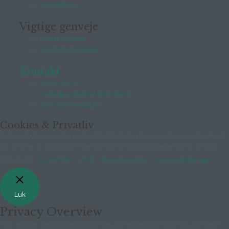
Firmaaftaler
Vigtige genveje
Privatlivspolitik
Handelsbetingelser
Kontakt
60 60 65 78
mette@aarstidens-blomster.dk
Skriv via messenger
Cookies & Privatliv
Dette website anvender cookies til at forbedre brugeroplevelsen. Vi går ud
fra, at du er ok med dette, men du kan selvfølgelig vælge det fra, hvis du
ønsker det.
ACCEPTER
AFVIS
Privatlivspolitik
Cookie indstillinger
Luk
Privacy Overview
This website uses cookies to improve your experience while you navigate