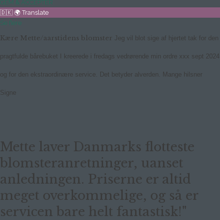
GEM & ACCEPTÈR
🇩🇰 🌍 Translate
Se flere
Kære Mette/aarstidens blomster
Jeg vil blot sige af hjertet tak for
den
pragtfulde bårebuket I kreerede i fredags vedrørende min ordre xxx sept 2024
og for den ekstraordinære service. Det betyder alverden.
Mange hilsner
Signe
Mette laver Danmarks flotteste
blomsteranretninger, uanset
anledningen. Priserne er altid
meget overkommelige, og så er
servicen bare helt fantastisk!"