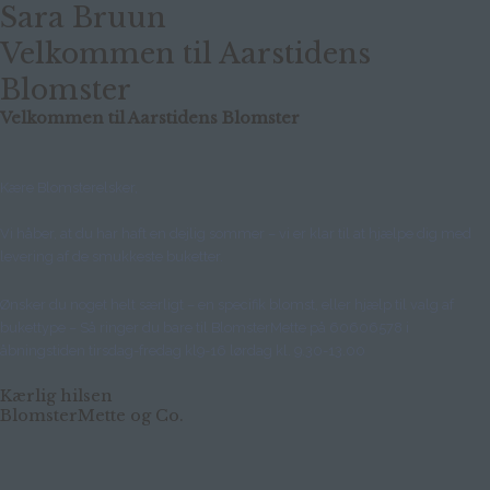
Sara Bruun
Velkommen til Aarstidens
Blomster
Velkommen til Aarstidens Blomster
Kære Blomsterelsker,
Vi håber, at du har haft en dejlig sommer – vi er klar til at hjælpe dig med
levering af de smukkeste buketter.
Ønsker du noget helt særligt – en specifik blomst, eller hjælp til valg af
bukettype – Så ringer du bare til BlomsterMette på 60606578 i
åbningstiden tirsdag-fredag kl9-16 lørdag kl. 9.30-13.00
Kærlig hilsen
BlomsterMette og Co.