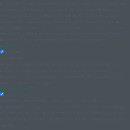
through the website. Out of these cookies, the cookies that are categorized
as necessary are stored on your browser as they are essential for the
working of basic functionalities of the website. We also use third-party
cookies that help us analyze and understand how you use this website.
These cookies will be stored in your browser only with your consent. You
also have the option to opt-out of these cookies. But opting out of some of
these cookies may have an effect on your browsing experience.
Necessary
Necessary
Altid aktiveret
Necessary cookies are absolutely essential for the website to function
properly. This category only includes cookies that ensures basic
functionalities and security features of the website. These cookies do not
store any personal information.
Non-necessary
Non-necessary
Any cookies that may not be particularly necessary for the website to
function and is used specifically to collect user personal data via analytics,
ads, other embedded contents are termed as non-necessary cookies. It is
mandatory to procure user consent prior to running these cookies on your
website.