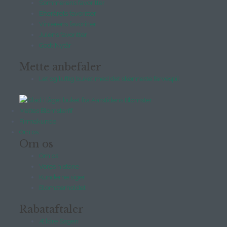
Sommerens favoritter
Efterårets favoritter
Vinterens favoritter
Julens favoritter
Godt Nytår
Mette anbefaler
Let og luftig buket med det skønneste farvespil
Mettes Blomsterfif
Firmakunde
Om os
Om os
Om os
Vores historie
Kunderne siger
Blomsterholdet
Rabataftaler
Ældre Sagen