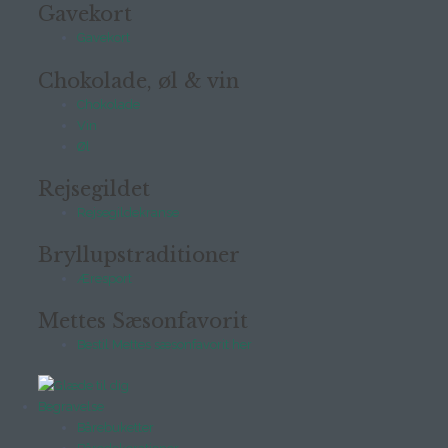
Gavekort
Gavekort
Chokolade, øl & vin
Chokolade
Vin
Øl
Rejsegildet
Rejsegildekranse
Bryllupstraditioner
Æresport
Mettes Sæsonfavorit
Bestil Mettes sæsonfavorit her
Begravelse
Bårebuketter