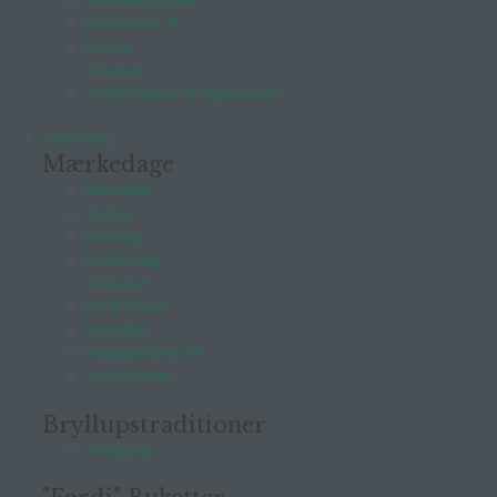
Båredekorationer
Farvel roser 🌹
Kranse
Kistepynt
Andet tilbehør til begravelsen
Anledning
Mærkedage
Barnedåb
Bryllup
Fars dag
Fødselsdag
Jubilæum
Konfirmation
Mors dag
Nybagte forældre
Valentinsdag
Bryllupstraditioner
Æresporte